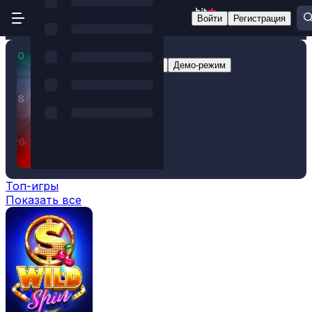
Войти
Регистрация
Keno
Регистрация
Демо-режим
Топ-игры
Показать все