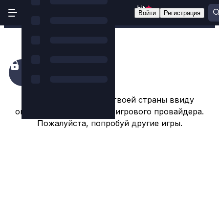
Войти
Регистрация
Candy Rush
Игра недоступна для твоей страны ввиду
ограничений на стороне игрового провайдера.
Пожалуйста, попробуй другие игры.