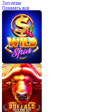
Топ-игры
Показать все