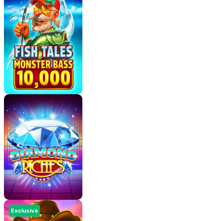
Exclusive