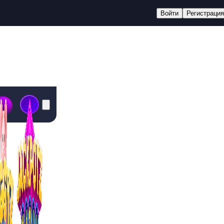
Войти
Регистрация