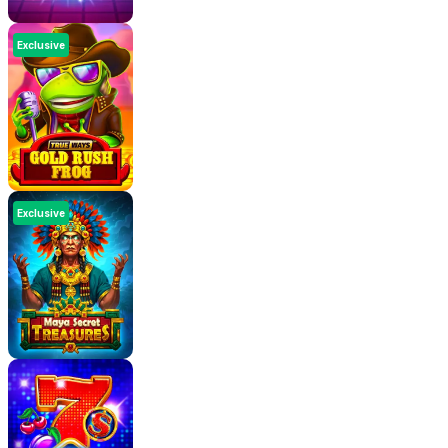
Exclusive
Exclusive