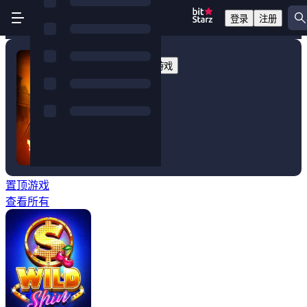
登录
注册
Wild Wick
注册
虚拟游戏
置顶游戏
查看所有