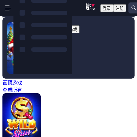
登录
注册
xMas Dwarfs
注册
虚拟游戏
置顶游戏
查看所有