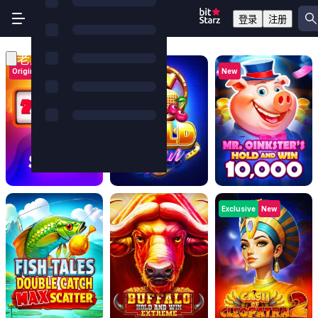
登录
注册
老虎机
Original
New
Exclusive
New