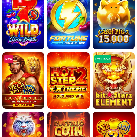
New
Exclusive