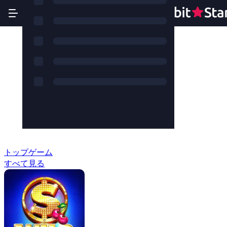
トップゲーム
すべて見る