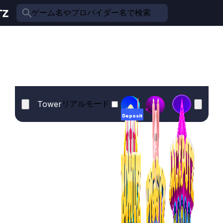
ゲーム名やプロバイダー名で検索
リアルモード
Tower
Deposit