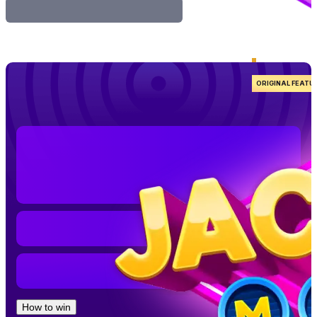
ORIGINAL FEATU
How to win