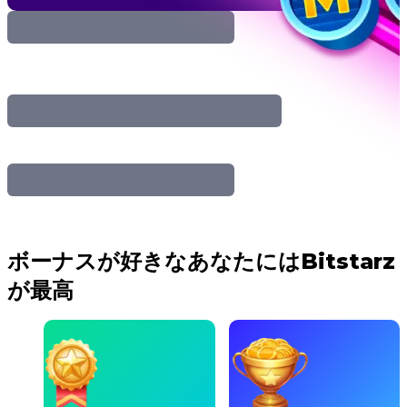
ボーナスが好きなあなたにはBitstarz
が最高