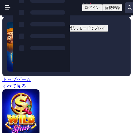
ログイン
新規登録
3 Daruma Dolls
新規登録
お試しモードでプレイ
トップゲーム
すべて見る