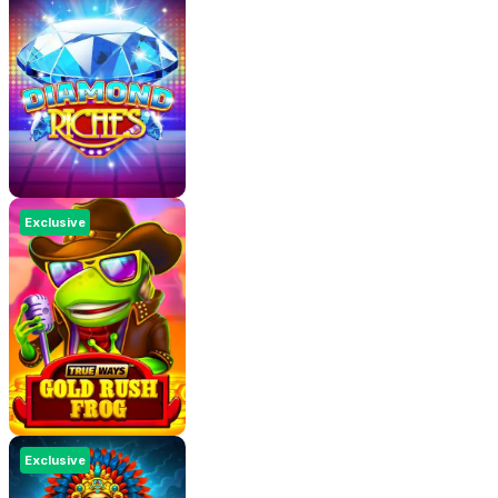
Exclusive
Exclusive