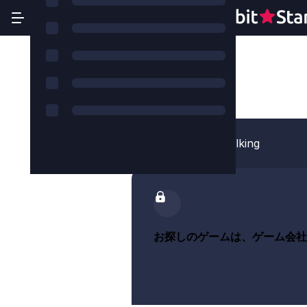
Dead Men Walking
お探しのゲームは、ゲーム会社