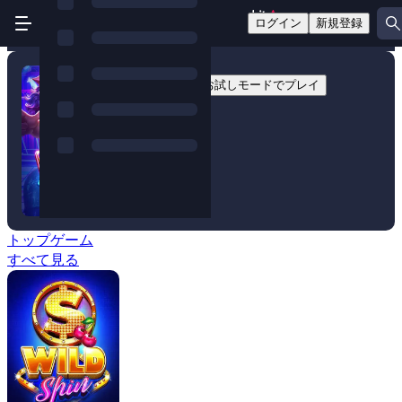
ログイン
新規登録
Disco Farm - Hold & Win
新規登録
お試しモードでプレイ
トップゲーム
すべて見る