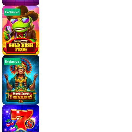
Exclusive
Exclusive