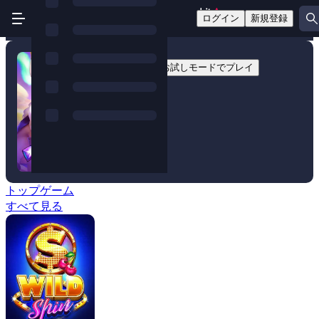
ログイン
新規登録
Gemhalla
新規登録
お試しモードでプレイ
トップゲーム
すべて見る