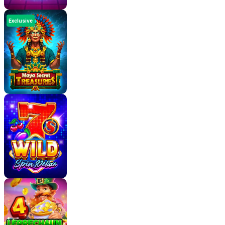
Exclusive