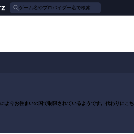
ゲーム名やプロバイダー名で検索
によりお住まいの国で制限されているようです。代わりにこち