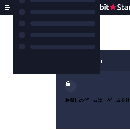
Golden Furong
お探しのゲームは、ゲーム会社