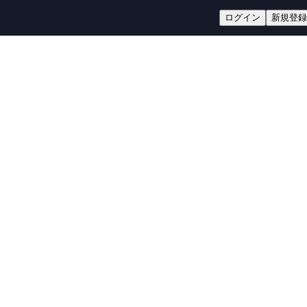
ログイン
新規登録