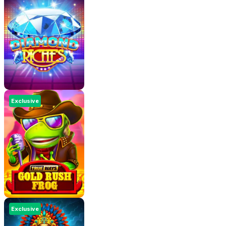
Exclusive
Exclusive