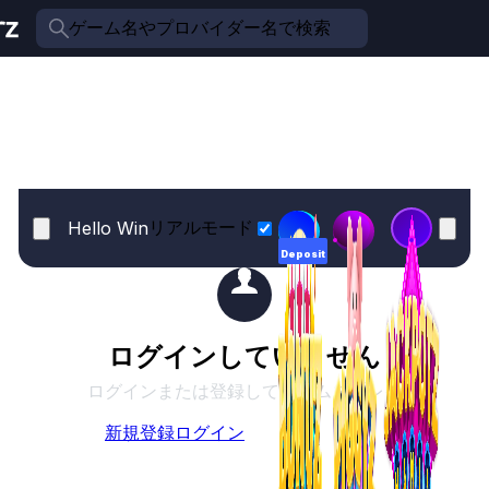
ゲーム名やプロバイダー名で検索
リアルモード
Hello Win
Deposit
ログインしていません
ログインまたは登録してゲームをプレイ
新規登録
ログイン