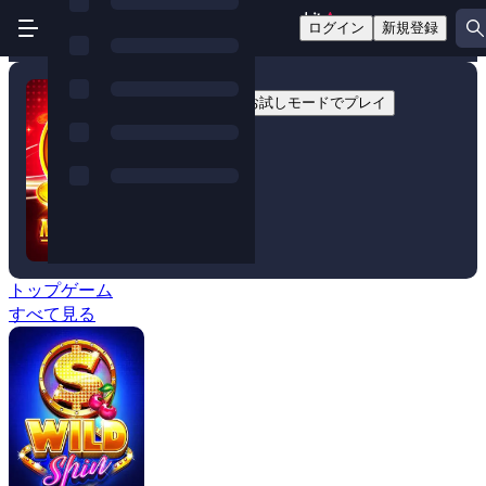
ログイン
新規登録
Mega Cash Amplifier
新規登録
お試しモードでプレイ
トップゲーム
すべて見る