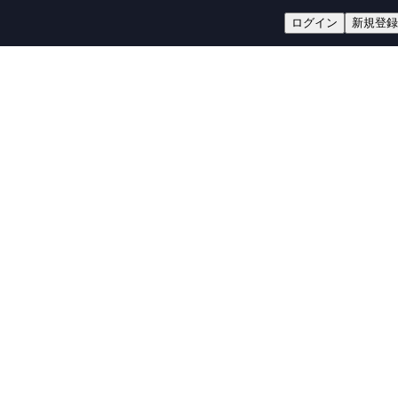
ログイン
新規登録