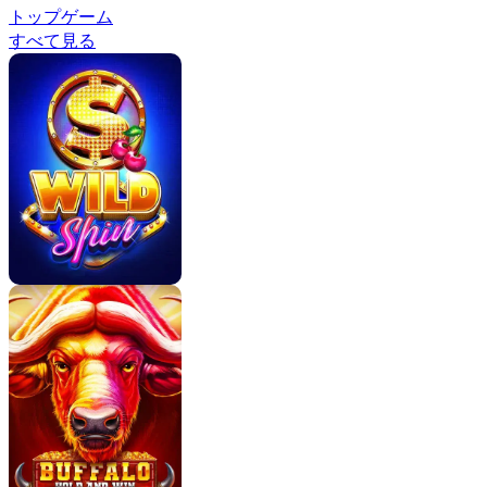
トップゲーム
すべて見る