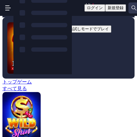
ログイン
新規登録
Slot Machine
新規登録
お試しモードでプレイ
トップゲーム
すべて見る