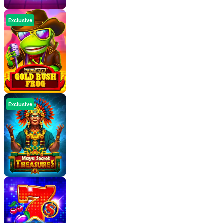
Exclusive
Exclusive