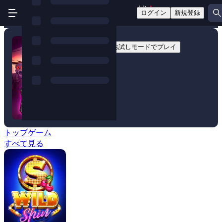
ログイン
新規登録
Spin 4 Dead 2: Christmastown
新規登録
お試しモードでプレイ
トップゲーム
すべて見る