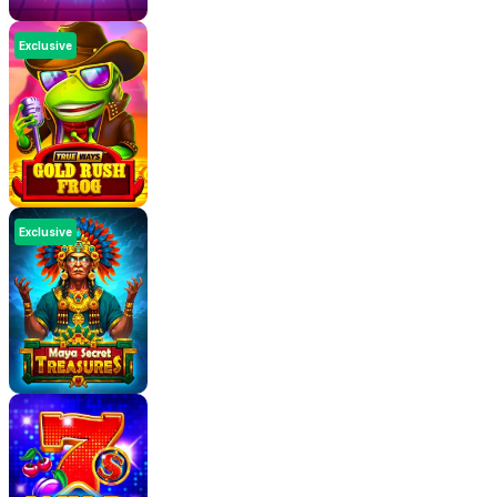
Exclusive
Exclusive