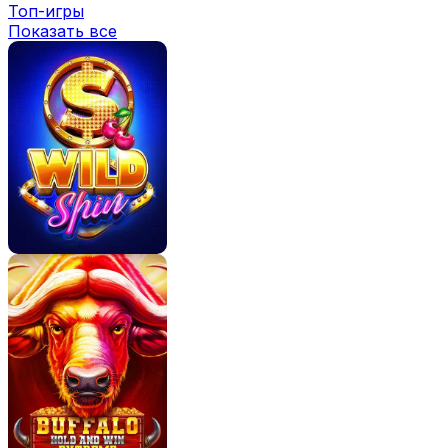
Топ-игры
Показать все