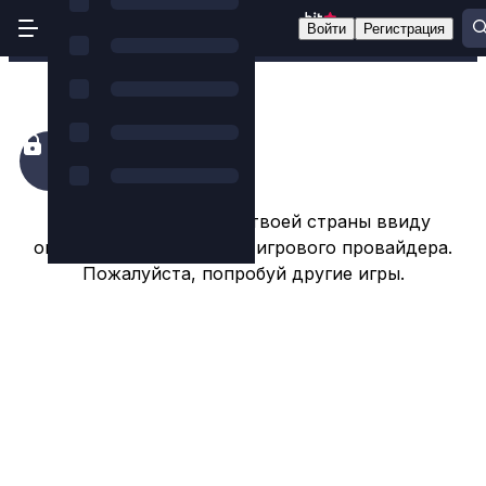
Войти
Регистрация
Christmas Big Bass Bonanza
Игра недоступна для твоей страны ввиду
ограничений на стороне игрового провайдера.
Пожалуйста, попробуй другие игры.