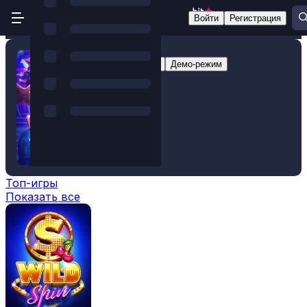
Войти
Регистрация
Disco Farm - Hold & Win
Регистрация
Демо-режим
Топ-игры
Показать все