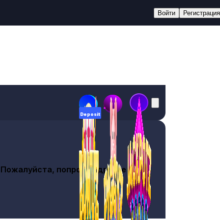
Войти
Регистрация
Deposit
 Пожалуйста, попробуй другие игры.