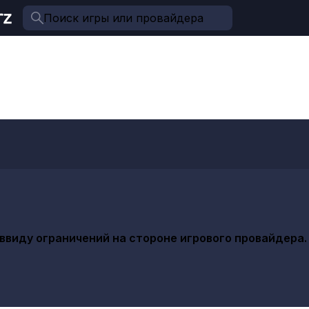
Поиск игры или провайдера
ввиду ограничений на стороне игрового провайдера.