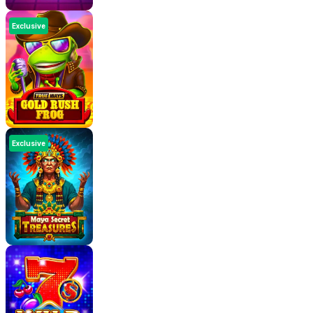
Exclusive
Exclusive