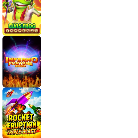
每次更换目标赔率，您就能看见相应的赢利机率。能将能
以该机率做出决定，赔率越高，开中的机率越小。
至于控制方面，除了选择您的投注，您同时可以选择点击
绿色的投注按钮进行投注，或让系统帮自动完成。
最后，这也是已证实公平的游戏 – 这要感谢我们区块链的
技术。 哦还有，它具有高波动率，最大赢利倍数为9,700
倍。
功能
就如其它的BitStarz原创游戏， Limbo没有任何特别的功
能。
性能
我测试的时候一切都很好，不卡也没出现任何故障。
最高赢利