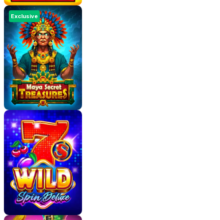
Exclusive