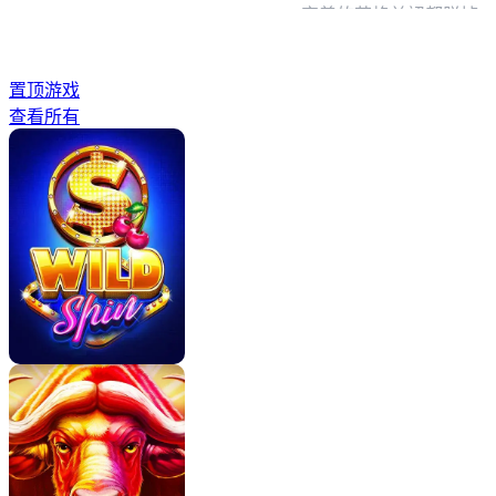
穿着的苏格兰裙都脱掉，
如凯文·培根、罗比·威
置顶游戏
在自己家中的私密空间里
查看所有
无需对此视觉效果感谢我
因此，推荐此老虎机给您 – 
游戏玩法
BitStarz原创老虎
甚至卷轴上的符号也尽可
您可以手动控制或让软件
这游戏的
RTP
值为96.
成器和区块链技术，证实