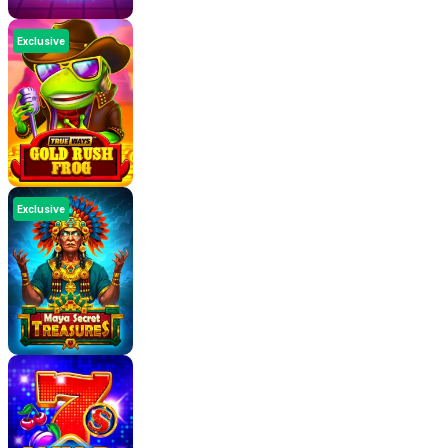
Exclusive
Exclusive