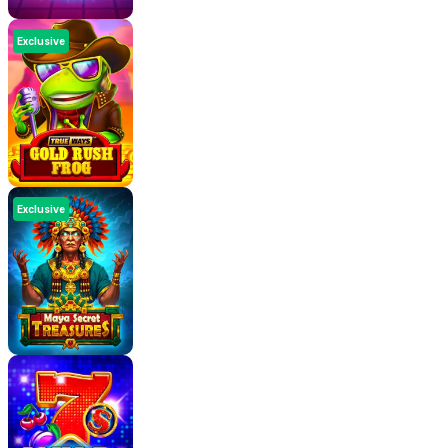
Exclusive
Exclusive